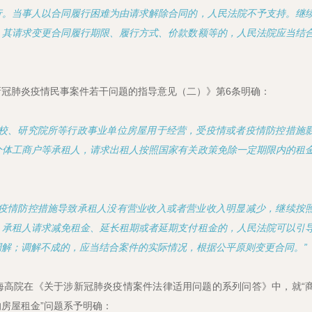
行。当事人以合同履行困难为由请求解除合同的，人民法院不予支持。继
，其请求变更合同履行期限、履行方式、价款数额等的，人民法院应当结
冠肺炎疫情民事案件若干问题的指导意见（二）》第6条明确：
高校、研究院所等行政事业单位房屋用于经营，受疫情或者疫情防控措施
个体工商户等承租人，请求出租人按照国家有关政策免除一定期限内的租
者疫情防控措施导致承租人没有营业收入或者营业收入明显减少，继续按
，承租人请求减免租金、延长租期或者延期支付租金的，人民法院可以引
解；调解不成的，应当结合案件的实际情况，根据公平原则变更合同。”
海高院在《关于涉新冠肺炎疫情案件法律适用问题的系列问答》中，就“
房屋租金”问题系予明确：