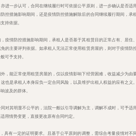
，亦进一步认可，合同在继续履行时可依据公平原则，进一步确认是否适
情防控措施影响期间，还是疫情防控措施解除后的合同继续履行期间，承
的支持依据。
知，疫情防控措施影响期间，承租人是否基于其租赁目的正常占有、居住
减免的主要评判依据。如承租人无法正常使用租赁房屋的，则对于疫情防
一般可予支持。
期外，能正常使用租赁房屋的，仅以疫情影响下经营困难，收益减少为由
。这也是承租人本身应负一定合同风险，以及维护出租人权益的应有之义
影响波及的群体。
合同对其明显不公平的，法院一般以引导调解为主，调解不成时，可予适
系适用情势变更，直接更改原有合同约定。
题，具有一定的证明要求。且基于公平原则的调整，需综合考量疫情对不