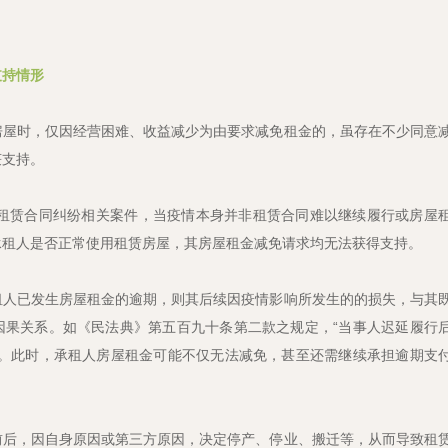
支持情形
房屋时，仅因经营困难、收益减少为由要求减免租金的，虽存在不少同意
获支持。
屋租赁合同纠纷相关案件，当疫情本身并非租赁合同难以继续履行或房屋
承租人是否正常使用租赁房屋，其房屋租金减免请求均无法获得支持。
租人已发生房屋租金的逾期，则其后续因疫情影响所发生的的损失，与其
因果关系。如《民法典》第五百九十条第二款之规定，“当事人迟延履行
”。此时，承租人房屋租金可能不仅无法减免，甚至还需继续承担逾期支
前后，因自身原因或第三方原因，决定停产、停业、搬迁等，从而导致租