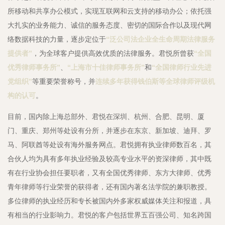
所移动和共享办公模式，实现互联网和云支持的移动办公；依托强
大扎实的业务能力、诚信的服务态度、密切的国际合作以及现代网
络数据科技的力量，逐步定位于
“泛公司法企业全生命周期法律服务
提供者”
，为全球客户提供高效优质的法律服务。君悦所曾获
“全国
优秀律师事务所”
、
“上海市十佳律师事务所”
和
“全国律师行业先进
党组织”
等重要荣誉称号，并
连续多年获得钱伯斯等全球律师评级机
构的认可
。
目前，国内除上海总部外、君悦在深圳、杭州、合肥、昆明、厦
门、重庆、郑州等处设有分所，并逐步在东京、新加坡、迪拜、罗
马、阿联酋等处设有海外服务网点。君悦拥有执业律师数百名，其
合伙人均为具有多年执业经验及较高专业水平的资深律师，其中既
有在行业协会担任要职者，又有全国优秀律师、东方大律师、优秀
青年律师等行业荣誉的获得者，还有国内著名法学院的兼职教授。
多位律师的执业经历和专长被国内外多家权威媒体关注和报道，具
有相当的行业影响力。君悦的客户包括世界五百强公司、知名跨国