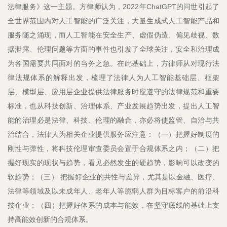
法律服务》这一主题。方律师认为，2022年ChatGPT的问世引起了
全世界范围内对人工智能的广泛关注，大量生成式人工智能产品和
服务随之涌现，而人工智能在安全生产、虚假伪造、偏见歧视、数
据泄露、伦理问题等方面的事件也引发了全球关注，安全和治理成
为各国需要共同面对的当务之急。在此基础上，方律师从对现行法
律法规体系的解释出发，梳理了法律人为人工智能基础层、框架
层、模型层、应用层企业提供法律服务时应遵守的法律规范和重要
标准，也从科技创新、治理体系、产业发展趋势出发，提出人工智
能的治理必是法律、科技、伦理的融合，亦必将使监管、自治与共
治结合，法律人为相关企业提供服务应注意：（一）把握好制度的
刚性与弹性，将科技伦理审查委员会置于合规体系之内；（二）把
握好现实的现状与趋势，看见必然发生的硬趋势，影响可以改变的
软趋势；（三） 把握好企业的共性与差异，尤其是以金融、医疗、
法律等领域及以未成年人、老年人等脆弱人群为目标客户的前沿科
技企业；（四）把握好体系的成本与能效，在坚守底线的基础上支
持高能效创新的合规体系。