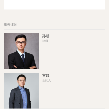
相关律师
孙明
律师
方皛
合伙人