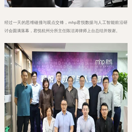
经过一天的思维碰撞与观点交锋，mhp君悦数据与人工智能前沿研
讨会圆满落幕，君悦杭州分所主任陈洁涛律师上台总结并致谢。