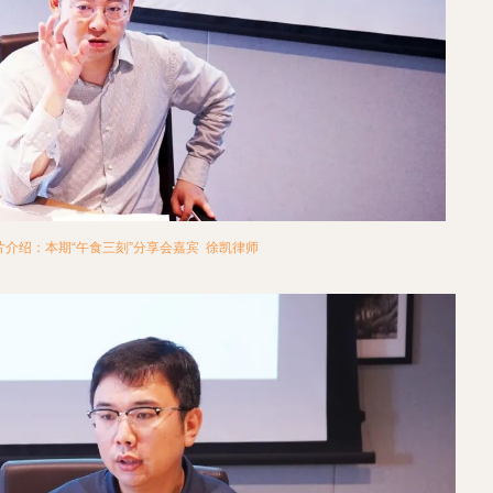
片介绍：本期“午食三刻”分享会嘉宾 徐凯律师