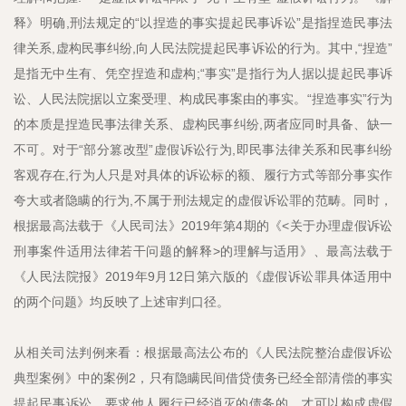
释》明确,刑法规定的“以捏造的事实提起民事诉讼”是指捏造民事法
律关系,虚构民事纠纷,向人民法院提起民事诉讼的行为。其中,“捏造”
是指无中生有、凭空捏造和虚构;“事实”是指行为人据以提起民事诉
讼、人民法院据以立案受理、构成民事案由的事实。“捏造事实”行为
的本质是捏造民事法律关系、虚构民事纠纷,两者应同时具备、缺一
不可。对于“部分篡改型”虚假诉讼行为,即民事法律关系和民事纠纷
客观存在,行为人只是对具体的诉讼标的额、履行方式等部分事实作
夸大或者隐瞒的行为,不属于刑法规定的虚假诉讼罪的范畴。同时，
根据最高法载于《人民司法》2019年第4期的《<关于办理虚假诉讼
刑事案件适用法律若干问题的解释>的理解与适用》、最高法载于
《人民法院报》2019年9月12日第六版的《虚假诉讼罪具体适用中
的两个问题》均反映了上述审判口径。
从相关司法判例来看：根据最高法公布的《人民法院整治虚假诉讼
典型案例》中的案例2，只有隐瞒民间借贷债务已经全部清偿的事实
提起民事诉讼，要求他人履行已经消灭的债务的，才可以构成虚假