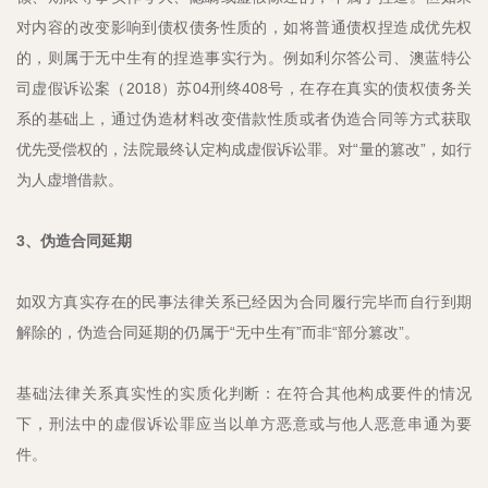
对内容的改变影响到债权债务性质的，如将普通债权捏造成优先权
的，则属于无中生有的捏造事实行为。例如利尔答公司、澳蓝特公
司虚假诉讼案（2018）苏04刑终408号，在存在真实的债权债务关
系的基础上，通过伪造材料改变借款性质或者伪造合同等方式获取
优先受偿权的，法院最终认定构成虚假诉讼罪。对“量的篡改”，如行
为人虚增借款。
3、伪造合同延期
如双方真实存在的民事法律关系已经因为合同履行完毕而自行到期
解除的，伪造合同延期的仍属于“无中生有”而非“部分篡改”。
基础法律关系真实性的实质化判断：在符合其他构成要件的情况
下，刑法中的虚假诉讼罪应当以单方恶意或与他人恶意串通为要
件。