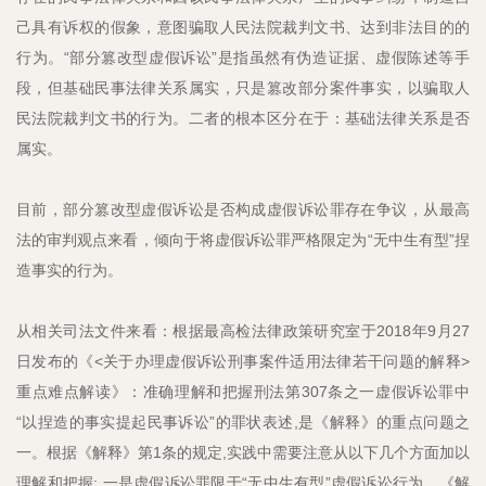
己具有诉权的假象，意图骗取人民法院裁判文书、达到非法目的的
行为。“部分篡改型虚假诉讼”是指虽然有伪造证据、虚假陈述等手
段，但基础民事法律关系属实，只是篡改部分案件事实，以骗取人
民法院裁判文书的行为。二者的根本区分在于：基础法律关系是否
属实。
目前，部分篡改型虚假诉讼是否构成虚假诉讼罪存在争议，从最高
法的审判观点来看，倾向于将虚假诉讼罪严格限定为“无中生有型”捏
造事实的行为。
从相关司法文件来看：根据最高检法律政策研究室于2018年9月27
日发布的《<关于办理虚假诉讼刑事案件适用法律若干问题的解释>
重点难点解读》：准确理解和把握刑法第307条之一虚假诉讼罪中
“以捏造的事实提起民事诉讼”的罪状表述,是《解释》的重点问题之
一。根据《解释》第1条的规定,实践中需要注意从以下几个方面加以
理解和把握: 一是虚假诉讼罪限于“无中生有型”虚假诉讼行为。《解