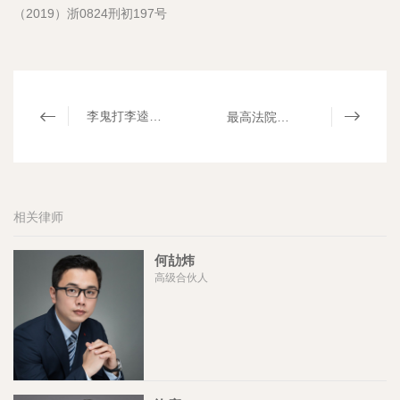
（2019）浙0824刑初197号
李鬼打李逵——视觉中国的“维权”之路何去何从｜mhp君悦评论​
最高法院案例：EPC工程总承包的特征｜mhp君悦评论
相关律师
何劼炜
高级合伙人