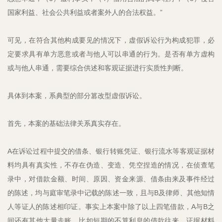
国家利益、社会公共利益或者案外人的合法权益。”
可见，在符合其他构成要见的情况下，虚假诉讼行为构成犯罪，必
定要求具有单方恶意或者与他人可以串通的行为。是否有单方虚构
或与他人串通，需要综合供述和客观证据进行实质性判断。
具体到本案，系典型的部分篡改型虚假诉讼。
首先，本案的基础法律关系真实存在。
A在诉讼过程中提交的借条、银行转账凭证、银行流水等客观证据材
料均具有真实性，不存在伪造、变造、凭空捏造的情况，在侦查笔
录中，对借款金额、时间、原因、资金来源、借条由来及事件经过
的陈述，均与庭审笔录中记载的陈述一致，且与B及律师、其他知情
人等证人的陈述相印证。事实上本案中除了以上四笔借款，A与B之
间还有其他大量走账，比如短期的不算利息的借款往来。证据材料