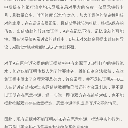
中所提交的银行流水均未显现交易对手方的名称，仅显示银行卡
号，且数量众多、时间跨度长达7年之久，加大了案件的复杂性和核
对的难度，存在遗漏实属正常。且借贷手续较为粗糙，根据A保存的
借条、出借钱款的转账凭证等，A存在记忆不清、记忆偏差的可能
性。而在讨要债务及诉讼的过程中，B从未对欠款金额提出过任何异
议，A因此对钱款数额也从未产生过怀疑。
对于A在原审诉讼提供的证据材料中有来源于B自行打印的银行流
水，但这仅能证明债权人为了讨要债务、维护自身合法权益，在收
集证据中做出了合理索要及努力，符合常理，并不足以证明A与B二
人在起诉前曾核对过实际借款数额和已偿还的本金及利息，更不足
以证明存在恶意串通。退一步说，即便双方存在简单对账，也不能
据此推断双方存在故意捏造、恶意串通等构成虚假诉讼罪的情形。
因此，现有证据并不能证明A与B存在恶意串通、捏造事实的行为，
并不足以否定基础借贷事实和法律关系的真实性。