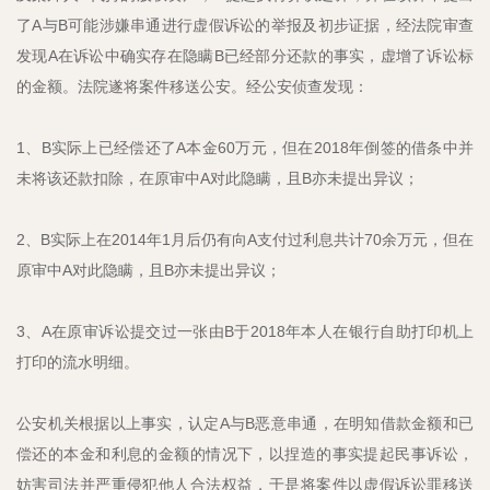
了A与B可能涉嫌串通进行虚假诉讼的举报及初步证据，经法院审查
发现A在诉讼中确实存在隐瞒B已经部分还款的事实，虚增了诉讼标
的金额。法院遂将案件移送公安。经公安侦查发现：
1、B实际上已经偿还了A本金60万元，但在2018年倒签的借条中并
未将该还款扣除，在原审中A对此隐瞒，且B亦未提出异议；
2、B实际上在2014年1月后仍有向A支付过利息共计70余万元，但在
原审中A对此隐瞒，且B亦未提出异议；
3、A在原审诉讼提交过一张由B于2018年本人在银行自助打印机上
打印的流水明细。
公安机关根据以上事实，认定A与B恶意串通，在明知借款金额和已
偿还的本金和利息的金额的情况下，以捏造的事实提起民事诉讼，
妨害司法并严重侵犯他人合法权益，于是将案件以虚假诉讼罪移送