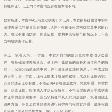
转账凭证”。以上均与本案情况存在根本性不同。
如前所述，本案中A没有主动妨害行为以外，本案的基础借贷事实和
法律关系也均是真实存在的，A并不存在任何虚构或捏造事实的行
为。在没有主动妨害、伪造证据、虚构事实等情节的情况下，不应
当构成妨害作证罪。
综上，笔者认为：一方面，本案为典型的部分篡改型虚假诉讼案
件，在基础法律关系真实、基于同一张借条的债务未清偿完毕的情
况下，仅部分隐瞒还款事实，并不改变基础法律关系，不构成虚假
诉讼罪，另一方面，现有证据未形成完整锁链，未达到证据确实、
充分的法定证明标准，不能证明A存在主观故意、恶意串通、凭空捏
造、伪造证据、指使他人作伪证等情形，不符合虚假诉讼罪或妨害
作证罪的主客观要件，应当坚持疑罪从无的刑法原则。笔者围绕上
述两方面、综合全案其他要素进行辩护并与检察官沟通，最终检察
官采纳了笔者的辩护意见，做出了不起诉决定。