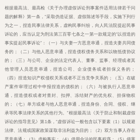
根据最高法、最高检《关于办理虚假诉讼刑事案件适用法律若干问
题的解释》第一条，“采取伪造证据、虚假陈述等手段，实施下列行
为之一，捏造民事法律关系，虚构民事纠纷，向人民法院提起民事
诉讼的，应当认定为刑法第三百零七条之一第一款规定的“以捏造的
事实提起民事诉讼”：（一）与夫妻一方恶意串通，捏造夫妻共同债
务的；（二）与他人恶意串通，捏造债权债务关系和以物抵债协议
的；（三）与公司、企业的法定代表人、董事、监事、经理或者其
他管理人员恶意串通，捏造公司、企业债务或者担保义务的；
（四）捏造知识产权侵权关系或者不正当竞争关系的；（五）在破
产案件审理过程中申报捏造的债权的；（六）与被执行人恶意串
通，捏造债权或者对查封、扣押、冻结财产的优先权、担保物权
的；（七）单方或者与他人恶意串通，捏造身份、合同、侵权、继
承等民事法律关系的其他行为。”根据最高法《关于防止和制裁虚假
诉讼的指导意见》第1条，“虚假诉讼一般包含以下要素（1）以规避
法律、法规或国家政策谋取非法利益为目的；（2）双方当事人存在
恶意串通；（3）虚构事实；（4）借用合法的民事程序；（5）侵害