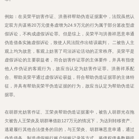
例如：在吴荣平妨害作证、洪善祥帮助伪造证据案中，法院虽然认
定双方共谋将20万元债务虚增为24.9万元的行为属于部分篡改型虚
假诉讼，不构成虚假诉讼罪。但是综上，吴荣平与洪善祥恶意串通
伪造借条实施虚假诉讼，致使人民法院作出错误裁判， 二被告人主
观上均为故意，客观上妨害了司法诉讼活动的正常秩序。吴荣平是
虚假诉讼的主要获益者，符合妨害作证罪的主体要件，并具有指使
他人作伪证的客观行为，故应当认定为妨害作证罪。洪善祥系配
合、帮助吴荣平通过虚假诉讼获益，符合帮助伪造证据罪的主体特
征，并具有帮助吴荣平伪造证据的行为，故应当认定为帮助伪造证
据罪。
在胡群光妨害作证、王荣炎帮助伪造证据案中，被告人胡群光在拖
欠被告人王荣炎及胡群琳借款127万元的情况下，为达到转移资产、
逃避履行其他合法债务的目的，与王荣炎、胡群琳恶意串通，通过
伪造借条、制造虚假银行账户转账记录等方式，将债权债务数额提