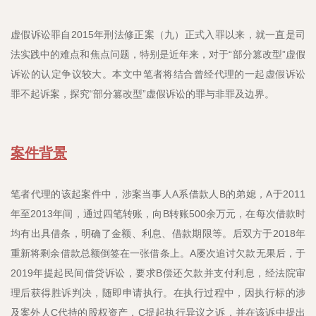
虚假诉讼罪自2015年刑法修正案（九）正式入罪以来，就一直是司
法实践中的难点和焦点问题，特别是近年来，对于“部分篡改型”虚假
诉讼的认定争议较大。本文中笔者将结合曾经代理的一起虚假诉讼
罪不起诉案，探究“部分篡改型”虚假诉讼的罪与非罪及边界。
案件背景
笔者代理的该起案件中，涉案当事人A系借款人B的弟媳，A于2011
年至2013年间，通过四笔转账，向B转账500余万元，在每次借款时
均有出具借条，明确了金额、利息、借款期限等。后双方于2018年
重新将剩余借款总额倒签在一张借条上。A屡次追讨欠款无果后，于
2019年提起民间借贷诉讼，要求B偿还欠款并支付利息，经法院审
理后获得胜诉判决，随即申请执行。在执行过程中，因执行标的涉
及案外人C代持的股权资产，C提起执行异议之诉，并在该诉中提出