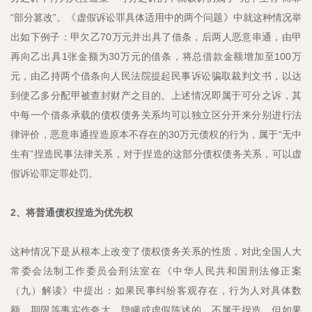
“部分篡改”。《虚假诉讼罪具体适用中的两个问题》中就这种情况举
出如下例子：甲欠乙70万元并出具了借条，后两人恶意串通，由甲
再向乙出具1张金额为30万元的借条，将总借款金额增加至100万
元，由乙持两个借条向人民法院提起民事诉讼骗取裁判文书，以达
到使乙多分配甲被查封财产之目的。上述情况即属于可分之诉，其
中每一个借条承载的债权债务关系均可以独立区分开来分别进行法
律评价，恶意串通捏造原本不存在的30万元债权的行为，属于“无中
生有”捏造民事法律关系，对于捏造的这部分债权债务关系，可以虚
假诉讼罪定罪处罚。
2、将普通债权捏造为优先权
这种情况下是从根本上改变了债权债务关系的性质，对此全国人大
常委会法制工作委员会刑法室在《中华人民共和国刑法修正案
（九）解读》中提出：如果民事纠纷客观存在，行为人对具体数
额、期限等事实作夸大、隐瞒或虚假陈述的，不属于捏造。但如果