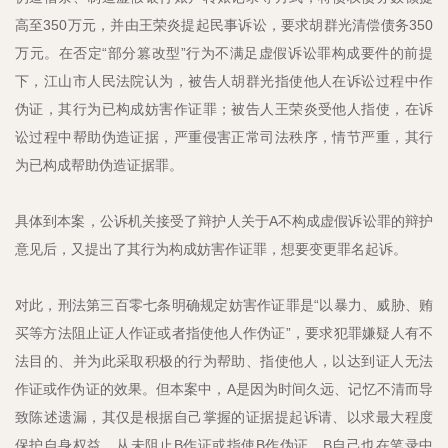
高至350万元，并由王荣炎提起民事诉讼，要求胡群光清偿债务350
万元。在否定“部分篡改型”行为不满足虚假诉讼罪构成要件的前提
下，江山市人民法院认为，被告人胡群光指使他人在诉讼过程中作
伪证，其行为已构成妨害作证罪；被告人王荣炎受他人指使，在诉
讼过程中帮助伪造证据，严重侵害正常司法秩序，情节严重，其行
为已构成帮助伪造证据罪。
具体到本案，公诉机关接受了辩护人关于A不构成虚假诉讼罪的辩护
意见后，又提出了其行为构成妨害作证罪，想要变更罪名起诉。
对此，刑法第三百零七条明确规定妨害作证罪是“以暴力、威胁、贿
买等方法阻止证人作证或者指使他人作伪证”，要求犯罪嫌疑人有不
法目的、并为此采取积极的行为帮助、指使他人，以达到证人无法
作证或作伪证的效果。但本案中，A是因为时间久远、记忆不清而导
致陈述遗漏，其仅是根据自己掌握的证据提起诉请、以求最大程度
保护自身权益，从未阻止B作证或指使B作伪证。B自己也在笔录中