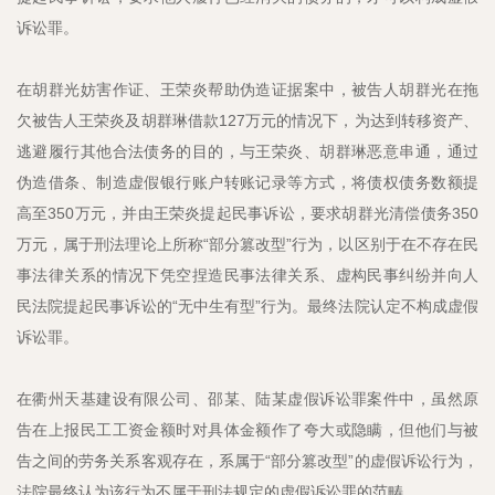
诉讼罪。
在胡群光妨害作证、王荣炎帮助伪造证据案中，被告人胡群光在拖
欠被告人王荣炎及胡群琳借款127万元的情况下，为达到转移资产、
逃避履行其他合法债务的目的，与王荣炎、胡群琳恶意串通，通过
伪造借条、制造虚假银行账户转账记录等方式，将债权债务数额提
高至350万元，并由王荣炎提起民事诉讼，要求胡群光清偿债务350
万元，属于刑法理论上所称“部分篡改型”行为，以区别于在不存在民
事法律关系的情况下凭空捏造民事法律关系、虚构民事纠纷并向人
民法院提起民事诉讼的“无中生有型”行为。最终法院认定不构成虚假
诉讼罪。
在衢州天基建设有限公司、邵某、陆某虚假诉讼罪案件中，虽然原
告在上报民工工资金额时对具体金额作了夸大或隐瞒，但他们与被
告之间的劳务关系客观存在，系属于“部分篡改型”的虚假诉讼行为，
法院最终认为该行为不属于刑法规定的虚假诉讼罪的范畴。