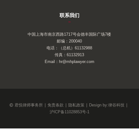
联系我们
–
中国上海市南京西路1717号会德丰国际广场7楼
邮编：200040
电话：（总机）61132988
传真：61132913
Email：hr@mhplawyer.com
君悦律师事务所
|
免责条款
|
隐私政策
|
Design by:
律谷科技
|
沪ICP备11028853号-1