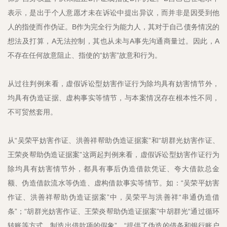
表示，是出于个人意愿才未在诉讼中提出异议，而并非是因受到他
人的指使而作伪证。B作为完全行为能力人，其对于自己债务情况的
想法及打算，A无法控制，其也从未与A事先沟通商量过。因此，A
不存在任何故意阻止、指使的“妨害”故意和行为。
从过往判例来看，虚假诉讼型妨害作证行为除均具有妨害情节外，
均具有伪造证据、虚构事实等情节，与本案情况存在根本性不同，
不可贸然套用。
从“吴荣平妨害作证、洪善祥帮助伪造证据案”和“胡群光妨害作证、
王荣炎帮助伪造证据案”这两起判例来看，虚假诉讼型妨害作证行为
除均具有妨害情节外，都具有事后伪造借款凭证、夸大借款总金
额、伪造借款流水等伪造、虚构借款事实等情节。如：“吴荣平妨害
作证、洪善祥帮助伪造证据案”中，吴荣平与洪善祥“串通伪造借
条”；“胡群光妨害作证、王荣炎帮助伪造证据案”中胡群光“通过循环
转账等方式，制造出借款项的假象”，“提供了伪造的借条和银行账户