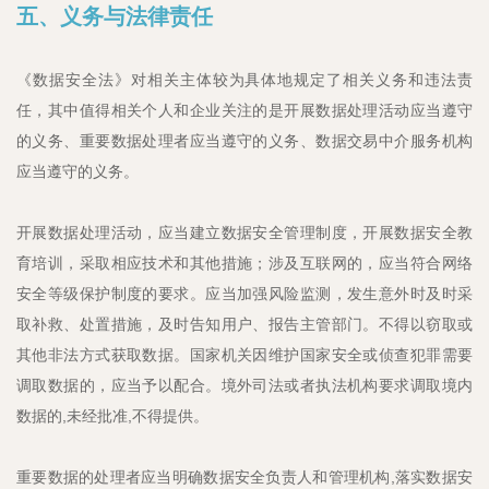
五、义务与法律责任
《数据安全法》对相关主体较为具体地规定了相关义务和违法责
任，其中值得相关个人和企业关注的是开展数据处理活动应当遵守
的义务、重要数据处理者应当遵守的义务、数据交易中介服务机构
应当遵守的义务。
开展数据处理活动，应当建立数据安全管理制度，开展数据安全教
育培训，采取相应技术和其他措施；涉及互联网的，应当符合网络
安全等级保护制度的要求。应当加强风险监测，发生意外时及时采
取补救、处置措施，及时告知用户、报告主管部门。不得以窃取或
其他非法方式获取数据。国家机关因维护国家安全或侦查犯罪需要
调取数据的，应当予以配合。境外司法或者执法机构要求调取境内
数据的,未经批准,不得提供。
重要数据的处理者应当明确数据安全负责人和管理机构,落实数据安