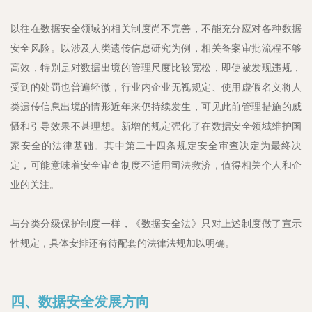
以往在数据安全领域的相关制度尚不完善，不能充分应对各种数据
安全风险。以涉及人类遗传信息研究为例，相关备案审批流程不够
高效，特别是对数据出境的管理尺度比较宽松，即使被发现违规，
受到的处罚也普遍轻微，行业内企业无视规定、使用虚假名义将人
类遗传信息出境的情形近年来仍持续发生，可见此前管理措施的威
慑和引导效果不甚理想。新增的规定强化了在数据安全领域维护国
家安全的法律基础。其中第二十四条规定安全审查决定为最终决
定，可能意味着安全审查制度不适用司法救济，值得相关个人和企
业的关注。
与分类分级保护制度一样，《数据安全法》只对上述制度做了宣示
性规定，具体安排还有待配套的法律法规加以明确。
四、数据安全发展方向