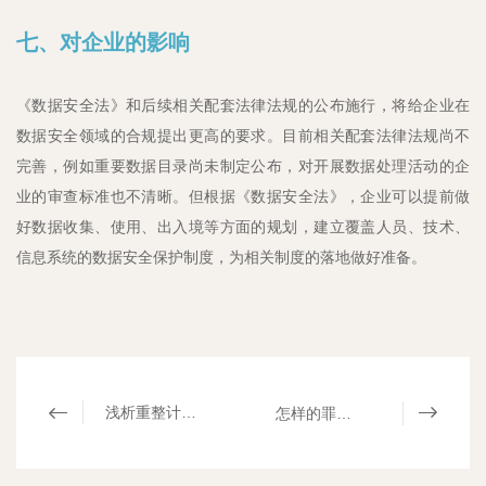
七、对企业的影响
《数据安全法》和后续相关配套法律法规的公布施行，将给企业在
数据安全领域的合规提出更高的要求。目前相关配套法律法规尚不
完善，例如重要数据目录尚未制定公布，对开展数据处理活动的企
业的审查标准也不清晰。但根据《数据安全法》，企业可以提前做
好数据收集、使用、出入境等方面的规划，建立覆盖人员、技术、
信息系统的数据安全保护制度，为相关制度的落地做好准备。
浅析重整计划执行期间的诉讼管辖和共益债务性质问题｜MHP君悦评论​
怎样的罪轻辩护才是“有效”的？｜MHP君悦评论