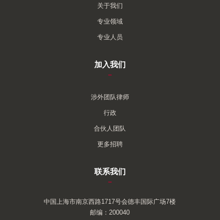
关于我们
专业领域
专业人员
加入我们
–
涉外团队律师
行政
合伙人团队
更多招聘
联系我们
–
中国上海市南京西路1717号会德丰国际广场7楼
邮编：200040