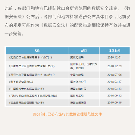
此前，各部门和地方已经陆续出台所管范围的数据安全规定。《数
据安全法》公布后，各部门和地方料将逐步公布具体目录，此前发
布的规定可能作为《数据安全法》的配套措施继续保持有效并被进
一步完善。
部分部门已公布施行的数据管理规范性文件