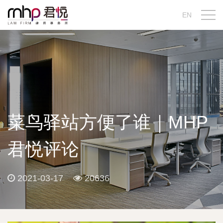
EN
菜鸟驿站方便了谁｜MHP
君悦评论
2021-03-17
20636