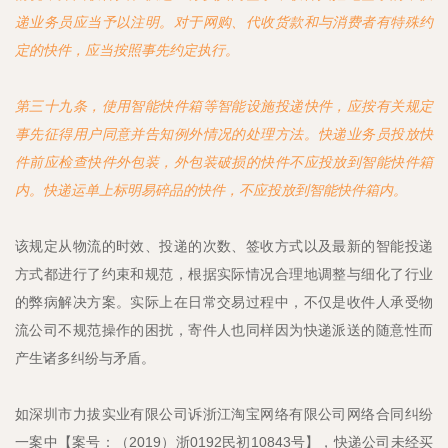
递业务员应当予以注明。对于网购、代收货款和与消费者有特殊约
定的快件，应当按照事先约定执行。
第三十九条，使用智能快件箱等智能设施投递快件，应按有关规定
事先征得用户同意并告知例外情况的处理方法。快递业务员投放快
件前应检查快件外包装，外包装破损的快件不应投放到智能快件箱
内。快递运单上标明易碎品的快件，不应投放到智能快件箱内。
该规定从物流的时效、投递的次数、签收方式以及最新的智能投递
方式都进行了约束和规范，根据实际情况合理地调整与细化了行业
的弊病解决方案。实际上在日常交易过程中，不仅是收件人承受物
流公司不规范操作的困扰，寄件人也同样因为快递派送的随意性而
产生诸多纠纷与矛盾。
如深圳市力拔实业有限公司诉浙江淘宝网络有限公司网络合同纠纷
一案中【案号：（2019）浙0192民初10843号】，快递公司未经买