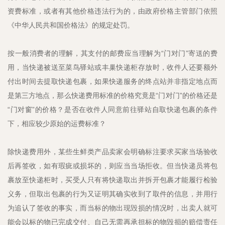
资费标准，或者有其他价格违法行为的，由政府价格主管部门依照
《中华人民共和国价格法》的规定处罚。
按一般消费者的理解，其支付的邮费应当理解为“门对门”寄送的费
用，当快递被送至菜鸟驿站或丰巢快递柜存放时，收件人还要额外
付出时间去提取快递包裹，如果快递服务的终点站并非指定地点而
是第三方地点，那么快递费用标准的价格究竟是“门对门”的价格还是
“门对窗”的价格？是否在收件人同意前往驿站自取快递包裹的条件
下，相应较少原始的运费标准？
除快递费用外，某些生鲜类产品卖家会明确标注要求买家当场验收
后再签收，如有瑕疵或损坏的，则应当当场拒收。但当快递员将包
裹放至快递柜时，买受人只有将快递取出并拆开包裹才能履行检验
义务，但取出包裹的行为又证明其确实收到了取件的信息，并用行
为追认了签收的事实，而当标的物出现毁损的情况时，出卖人就可
能会以标的物已完成交付、自己无需再承担标的物毁损的赔偿责任