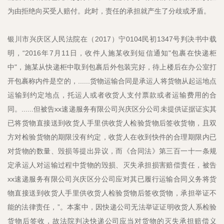
为由拒绝向买受人赔付。此时，责任的承担就产生了分歧或矛盾。
银川市兴庆区人民法院在（2017）宁0104民初1347号判决书中载
明，“2016年7月11日，收件人施某收到短信通知"包裹在快递柜
中"，施某从快递柜中取到包裹后外包装完好，待上楼后在办公室打
开包裹称内件是空的，......货物运输合同是承运人将货物从起运地点
运输到约定地点，托运人或者收货人支付票款或者运输费用的合
同。......但被告xx速递服务有限公司兴庆区分公司未提供证据证实其
已将货物直接送到收货人手里供收货人检验货物后签收货物，且双
方对检验货物的期限没有约定，收货人在收到快件的合理期限内已
对货物的数量、毁损等提出异议，而《合同法》第三百一十一条规
定承运人对运输过程中货物的毁损、灭失承担损害赔偿责任，被告
xx速递服务有限公司兴庆区分公司应对其已履行运输合同义务将货
物直接送到收货人手里供收货人检验货物后签收货物，承担举证不
能的法律责任，”。本案中，因快递公司无法举证证明收货人系检验
货物后签收，故法院判决快递公司应当对货物的灭失承担赔偿义