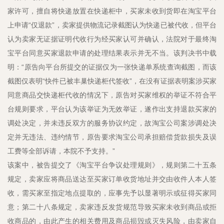
家许可，擅自将快递放置在快递柜中，买家未收到货即在淘宝平台
上申请“仅退款”，卖家提供物流记录截图认为快递已被代收，但平台
认为卖家无证据证明代收行为经买家认可并确认，法院对于最终淘
宝平台同意买家退款申请的处理结果表示并无不当。该判决书中载
明：“原告向平台所提交的证据仅为一张快递单系统查询截图，而该
截图仅表明“快件已被丰巢快递柜代签收”，在没有证据表明案涉买家
同意商品交快递柜代收的情况下，原告对买家维权的举证不符合平
台规则要求，平台认为该举证为无效举证，遂作出支持退款买家的
调处决定，并未违反双方的服务协议约定，故淘宝公司案涉调处决
定并无违法、违约情节，原告要求淘宝公司承担赔偿货款损失及误
工费等全部诉请，本院不予支持。”
该案中，被告提交了《淘宝平台争议处理规则》，规则第二十五条
规定，卖家应将商品送达至买家订单收货地址并交由收件人本人签
收，需买家至指定地点提取的，应事先予以显著明示或征得买家同
意；第二十八条规定，卖家违反发货规范导致买家未收到商品或拒
收商品的，由此产生的相关费用及商品损毁或灭失风险，由卖家自