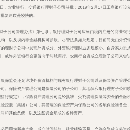
月4日，农业银行、交通银行理财子公司获批；2019年2月17日工商银行设
立批复速度是较快的。
行理财子公司管理办法》第七条，银行理财子公司应当由境内注册的商业银
机构，以及境内非金融机构可参股。尽管法条如此规定，目前尚无由外资
有的理财子公司中发现外资成分。外资银行理财业务规模小、自身实力恐
因，或许外资银行会更偏向于与城商行、农商行合资成立理财子公司来尝
，银保监会还允许境外资管机构与现有银行理财子公司以及保险资产管理
公司。保险资产管理公司是保险公司的子公司，其地位和银行理财子公司
理暂行规定》，保险资产管理公司是经批准，受托管理保险等资金的金融
保险控股（集团）公司，其管理的保险资产为保险公司的各项保险准备金
利润和其他负债，以及这些资金形成的各种资产。
子公司同为新生产物，成立时间较短，经营经验不足。允许合资成立外资