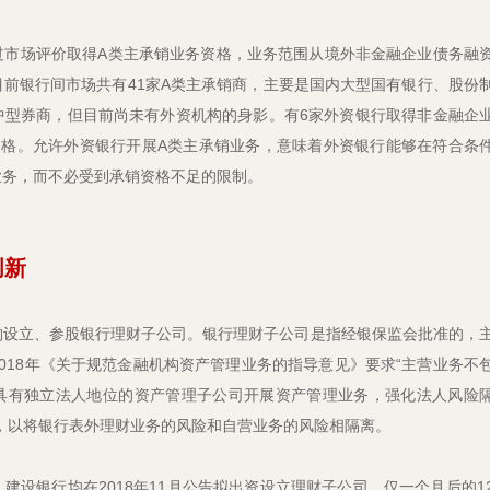
过市场评价取得A类主承销业务资格，业务范围从境外非金融企业债务融
前银行间市场共有41家A类主承销商，主要是国内大型国有银行、股份
中型券商，但目前尚未有外资机构的身影。有6家外资银行取得非金融企
资格。允许外资银行开展A类主承销业务，意味着外资银行能够在符合条
业务，而不必受到承销资格不足的限制。
创新
构设立、参股银行理财子公司。银行理财子公司是指经银保监会批准的，
018年《关于规范金融机构资产管理业务的指导意见》要求“主营业务不
具有独立法人地位的资产管理子公司开展资产管理业务，强化法人风险
，以将银行表外理财业务的风险和自营业务的风险相隔离。
建设银行均在2018年11月公告拟出资设立理财子公司，仅一个月后的1