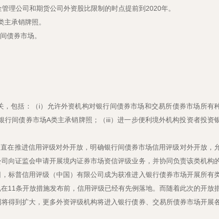
基金管理公司和期货公司外资股比限制的时点提前到2020年。
A类主承销牌照。
行间债券市场。
关，包括：（i）允许外资机构对银行间债券市场和交易所债券市场所有
银行间债券市场A类主承销牌照；（iii）进一步便利境外机构投资者投资
会一直在推进信用评级对外开放，明确银行间债券市场信用评级对外开放，
公司向证监会申请开展境内证券市场资信评级业务，并协同负责该类机构
28日，标普信用评级（中国）有限公司成为获准进入银行债券市场开展所有
在11条开放措施发布前，信用评级已经有先例落地。而随着此次的开放
围将得到扩大，更多外资评级机构将进入银行债券、交易所债券市场开展