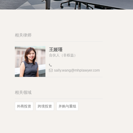
相关律师
王娅瑾
合伙人（非权益）
sally.wang@mhplawyer.com
相关领域
外商投资
跨境投资
并购与重组