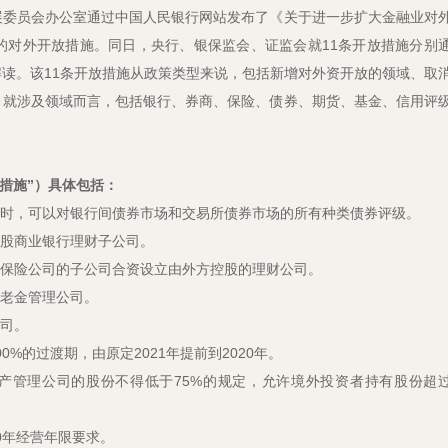
定发展委员会办公室通过中国人民银行网站发布了《关于进一步扩大金融业对
的对外开放措施。同日，央行、银保监会、证监会就11条开放措施分别
读。该11条开放措施从政策类型来说，包括新增对外资开放的领域、取
；就涉及领域而言，包括银行、券商、保险、债券、期货、基金、信用评
放措施”）具体包括：
务时，可以对银行间债券市场和交易所债券市场的所有种类债券评级。
入股商业银行理财子公司。
或保险公司的子公司合资设立由外方控股的理财公司。
养老金管理公司。
公司。
0%的过渡期，由原定2021年提前到2020年。
资产管理公司的股份不得低于75%的规定，允许境外投资者持有股份超
0年经营年限要求。