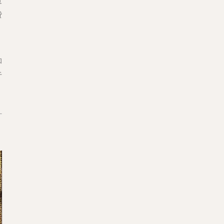
过
贷
和
于