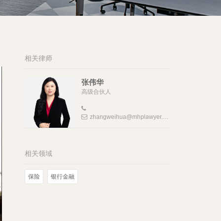
相关律师
张伟华
高级合伙人
zhangweihua@mhplawyer.com
相关领域
保险
银行金融