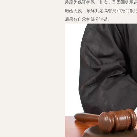
质应为保证担保，其次，又因回购承
诺函无效，最终判定高管局和招商银行
后果各自承担部分过错。