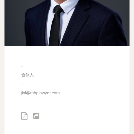
-
合伙人
-
jixl@mhplawyer.com
-